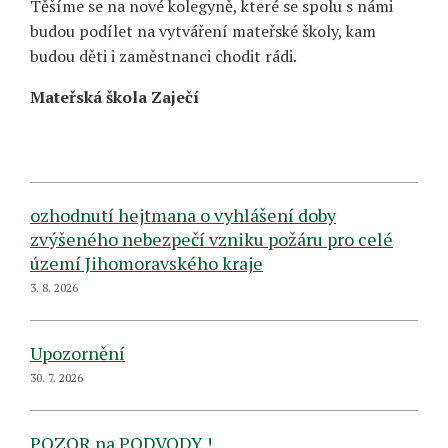
Těšíme se na nové kolegyně, které se spolu s námi
budou podílet na vytváření mateřské školy, kam
budou děti i zaměstnanci chodit rádi.
Mateřská škola Zaječí
ozhodnutí hejtmana o vyhlášení doby
zvýšeného nebezpečí vzniku požáru pro celé
území Jihomoravského kraje
3. 8. 2026
Upozornění
30. 7. 2026
POZOR na PODVODY !