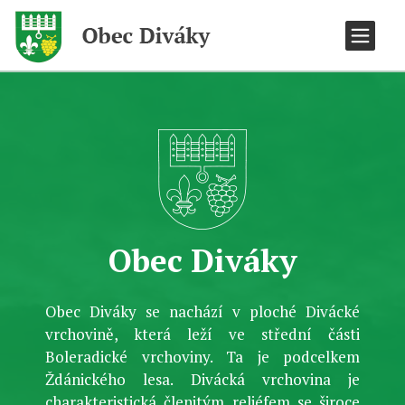
Obec Diváky
Obec Diváky se nachází v ploché Divácké
vrchovině, která leží ve střední části
Boleradické vrchoviny. Ta je podcelkem
Ždánického lesa. Divácká vrchovina je
charakteristická členitým reliéfem se široce