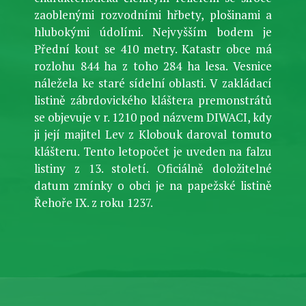
zaoblenými rozvodními hřbety, plošinami a
hlubokými údolími. Nejvyšším bodem je
Přední kout se 410 metry. Katastr obce má
rozlohu 844 ha z toho 284 ha lesa. Vesnice
náležela ke staré sídelní oblasti. V zakládací
listině zábrdovického kláštera premonstrátů
se objevuje v r. 1210 pod názvem DIWACI, kdy
ji její majitel Lev z Klobouk daroval tomuto
klášteru. Tento letopočet je uveden na falzu
listiny z 13. století. Oficiálně doložitelné
datum zmínky o obci je na papežské listině
Řehoře IX. z roku 1237.