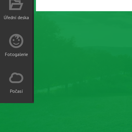
Úřední deska
Fotogalerie
Počasí