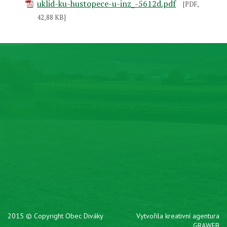
uklid-ku-hustopece-u-inz_-5612d.pdf
[PDF,
42,88 KB]
2015 © Copyright Obec Diváky
Vytvořila kreativní agentura
GRAWEB